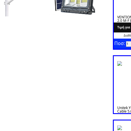
VENTIO
2.0 M-F
Tιμή γι
Διαθ
Ποσ:
Unitek 
Cable 5