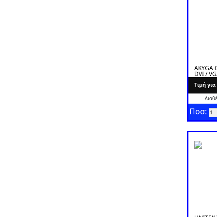
AKYGA C
DVI / VG
1.8M
Tιμή γι
Διαθ
Ποσ: