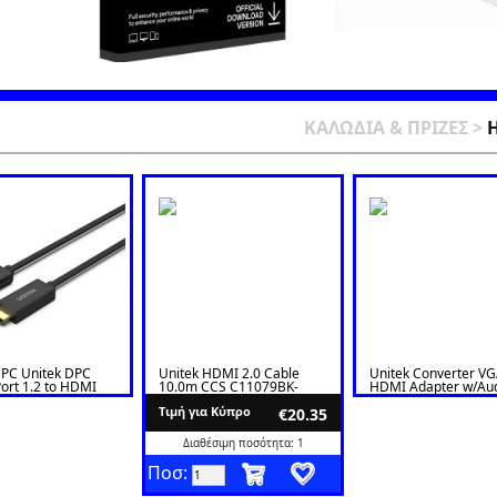
ΚΑΛΩΔΙΑ & ΠΡΙΖΕΣ
>
H
DPC Unitek DPC
Unitek HDMI 2.0 Cable
Unitek Converter VG
ort 1.2 to HDMI
10.0m CCS C11079BK-
HDMI Adapter w/Au
 1.8m V1608A
10M
& Power Port
Tιμή για Κύπρο
 1.8m V1608A
€20.35
Διαθέσιμη ποσότητα: 1
Ποσ: