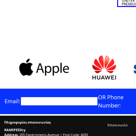
UNITEK
PREMIU
COPPER
OR Phone
Email:
Number:
Πληροφορίες επικοινωνίας
Επικοινωνία
RAMSPEEDcy
Address:
205 Faneromenis Avenue | Post Code: 6035