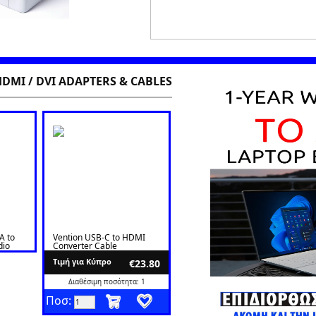
DMI / DVI ADAPTERS & CABLES
A to
Vention USB-C to HDMI
dio
Converter Cable
4K30Hz 2.0m CGUBH
Tιμή για Κύπρο
€23.80
Διαθέσιμη ποσότητα: 1
Ποσ: