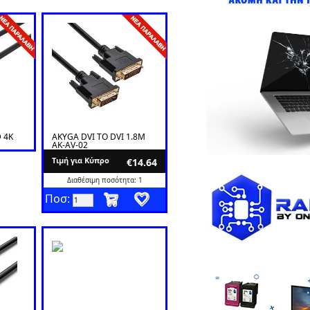
 4K
AKYGA DVI TO DVI 1.8M
AK-AV-02
Tιμή για Κύπρο
€14.64
Διαθέσιμη ποσότητα: 1
Ποσ: