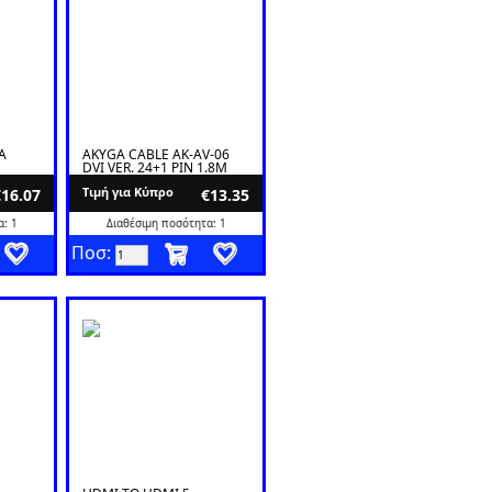
A
AKYGA CABLE AK-AV-06
DVI VER. 24+1 PIN 1.8M
Tιμή για Κύπρο
€16.07
€13.35
: 1
Διαθέσιμη ποσότητα: 1
Ποσ: