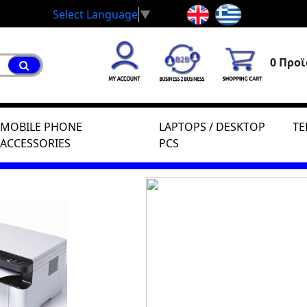
Select Language
▼
0 Προϊ
MOBILE PHONE
LAPTOPS / DESKTOP
TE
ACCESSORIES
PCS