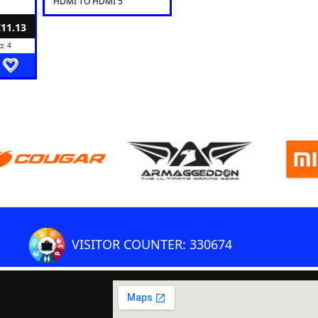
HDMI TO HDMI 5
€11.13
: 4
VISITOR COUNTER: 330674