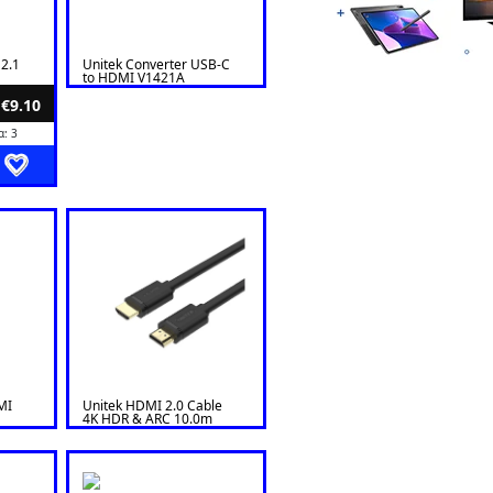
2.1
Unitek Converter USB-C
to HDMI V1421A
€9.10
: 3
MI
Unitek HDMI 2.0 Cable
4K HDR & ARC 10.0m
Black