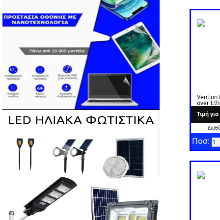
Vention
over Et
PSU AK
Tιμή γι
Διαθ
Ποσ: