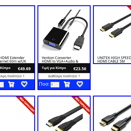
 HDMI Extender
Vention Converter
UNITEK HIGH SPEED
hernet 60m w/UK
HDMI to VGA+Audio &
HDMI CABLE 5M
GH0-UK
USB Power ACRBB
α Κύπρο
Tιμή για Κύπρο
€49.69
€23.56
έσιμη ποσότητα: 1
Διαθέσιμη ποσότητα: 1
Ποσ: