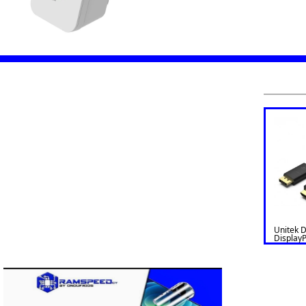
Unitek 
DisplayP
4K 60Hz
4K 60Hz