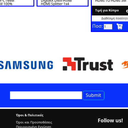
 Y-C144M
DigitMX DMX-HS46
HDMI TO HDMI 3M
M 100%
HDMI Splitter 1x4
 HDMI CABLE
4K*2K
Tιμή για Κύπρο
Διαθέσιμη ποσότητα
Ποσ:
Όροι & Πολιτικές
Follow us!
Όροι και Προϋποθέσεις
Περιορισμένη Εγγύηση