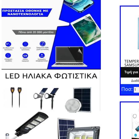
TEMPER
SAMSU
I9080
Tιμή γι
Διαθ
Ποσ: