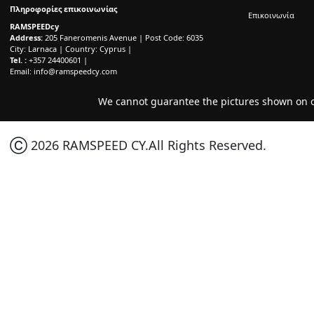
Πληροφορίες επικοινωνίας
Επικοινωνία
RAMSPEEDcy
Address:
205 Faneromenis Avenue | Post Code: 6035
City: Larnaca | Country: Cyprus |
Tel. :
+357 24400601 |
Email:
info@ramspeedcy.com
We cannot guarantee the pictures shown on ou
Ⓒ 2026 RAMSPEED CY.All Rights Reserved.