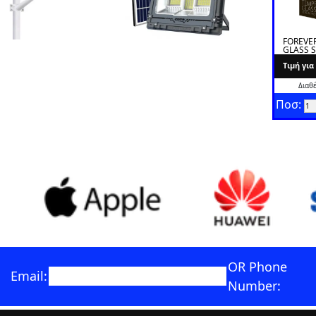
FOREVE
GLASS 
EDGE
Tιμή γι
Διαθ
Ποσ:
OR Phone
Email:
Number: