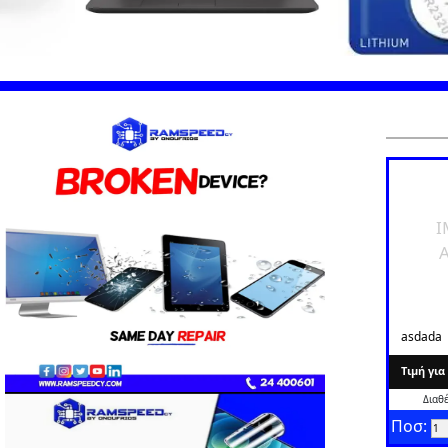
I
A
asdada
Tιμή γι
Διαθ
Ποσ: