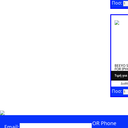
Ποσ:
BEEYO 
FOR IP
Tιμή γι
Διαθ
Ποσ:
OR Phone
Email: