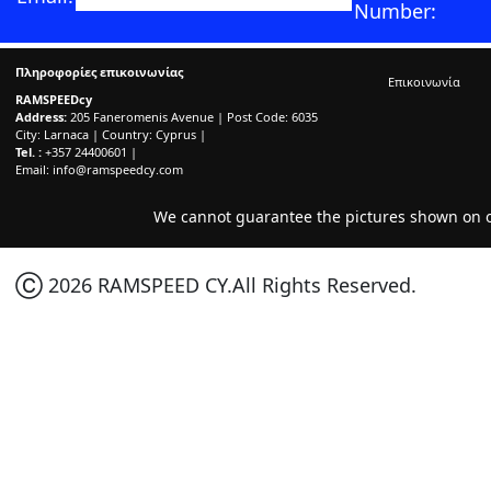
Number:
Πληροφορίες επικοινωνίας
Επικοινωνία
RAMSPEEDcy
Address:
205 Faneromenis Avenue | Post Code: 6035
City: Larnaca | Country: Cyprus |
Tel. :
+357 24400601 |
Email:
info@ramspeedcy.com
We cannot guarantee the pictures shown on ou
Ⓒ 2026 RAMSPEED CY.All Rights Reserved.