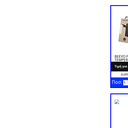
BEEYO F
TEMPER
IPHONE
Tιμή γι
Διαθ
Ποσ: